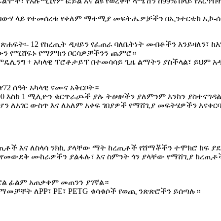
 ፊልሞች፣ የአሉሚኒየም ፎይል እና ልዩ የወረቀት ላሜሽን ከ99% በላይ የእርጥበ
ና በውሃ ላይ የተመሰረቱ የቀለም ማተሚያ መፍትሔዎቻችን በኢንተርቴክ ኢኮ-ሰር
ጽሐፍት፡- 12 የከረጢት ዲዛይን የፈጠራ ባለቤትነት መብቶችን እንይዛለን፣ ከእ
ቸውን የሚሸፍኑ የማምከን ቦርሳዎቻችንን ጨምሮ።
 ሞዴሊንግ + አካላዊ ፕሮቶታይፕ በተመሳሳይ ጊዜ ልማትን ያስችላል፣ ይህም 
የ72 ሰዓት አካላዊ ናሙና አቅርቦት።
,000 እስከ 1 ሚሊዮን ቁርጥራጮች ያሉ ትዕዛዞችን ያለምንም እንከን ያስተናግዳ
 ሲሆን ለአገር ውስጥ እና ለአለም አቀፍ ገበያዎች የማሸጊያ መፍትሄዎችን እናቀር
ከረጢቶች እና ለስላሳ ንክኪ ያላቸው ማት ከረጢቶች የሸማቾችን ተሞክሮ ከፍ ያ
ትር የመውደቅ ሙከራዎችን ያልፋሉ፣ እና ስምንት ጎን ያላቸው የማሸጊያ ከረጢቶ
 የሮል ፊልም አጠቃቀም መጠንን ያገኛል።
ለማመቻቸት ለPP፣ PE፣ PETG ቁሳቁሶች የወጪ ንጽጽሮችን ይሰጣሉ።