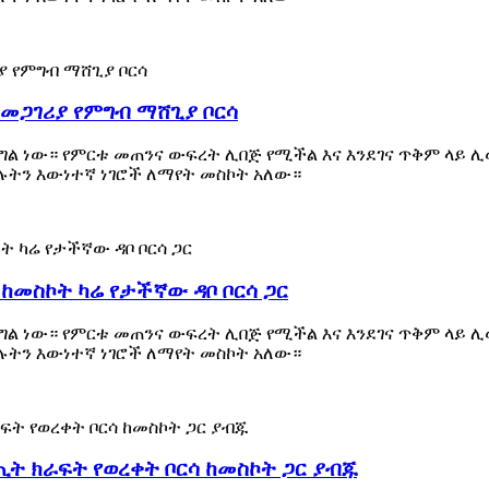
 መጋገሪያ የምግብ ማሸጊያ ቦርሳ
ል ነው። የምርቱ መጠንና ውፍረት ሊበጅ የሚችል እና እንደገና ጥቅም ላይ ሊ
ሉትን እውነተኛ ነገሮች ለማየት መስኮት አለው።
መስኮት ካሬ የታችኛው ዳቦ ቦርሳ ጋር
ል ነው። የምርቱ መጠንና ውፍረት ሊበጅ የሚችል እና እንደገና ጥቅም ላይ ሊ
ሉትን እውነተኛ ነገሮች ለማየት መስኮት አለው።
ት ክራፍት የወረቀት ቦርሳ ከመስኮት ጋር ያብጁ