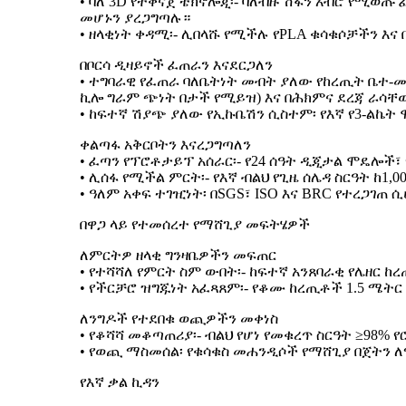
• ባለ 3D የተቀናጀ ቴክኖሎጂ፡- ባለብዙ ሽፋን አብሮ የሚወጡ
መሆኑን ያረጋግጣሉ።
• ዘላቂነት ቀዳሚ፡- ሊበላሹ የሚችሉ የPLA ቁሳቁሶቻችን እ
በቦርሳ ዲዛይኖች ፈጠራን እናደርጋለን
• ተግባራዊ የፈጠራ ባለቤትነት መብት ያለው የከረጢት ቤተ-መ
ኪሎ ግራም ጭነት በታች የሚይዝ) እና በሕክምና ደረጃ ራሳ
• ከፍተኛ ሽያጭ ያለው የኢኩቤሽን ሲስተም፡ የእኛ የ3-ልኬት
ቀልጣፋ አቅርቦትን እናረጋግጣለን
• ፈጣን የፕሮቶታይፕ አሰራር፡- የ24 ሰዓት ዲጂታል ሞዴሎች፣ 
• ሊሰፋ የሚችል ምርት፡- የእኛ ብልህ የጊዜ ሰሌዳ ስርዓት ከ1
• ዓለም አቀፍ ተገዢነት፡ በSGS፣ ISO እና BRC የተረጋገጠ
በዋጋ ላይ የተመሰረተ የማሸጊያ መፍትሄዎች
ለምርትዎ ዘላቂ ግንዛቤዎችን መፍጠር
• የተሻሻለ የምርት ስም ውበት፡- ከፍተኛ አንጸባራቂ የሌዘር 
• የችርቻሮ ዝግጁነት አፈጻጸም፡- የቆሙ ከረጢቶች 1.5 ሜ
ለንግዶች የተደበቁ ወጪዎችን መቀነስ
• የቆሻሻ መቆጣጠሪያ፡- ብልህ የሆነ የመቁረጥ ስርዓት ≥98%
• የወጪ ማስመሰል፡ የቁሳቁስ መሐንዲሶች የማሸጊያ በጀትን 
የእኛ ቃል ኪዳን