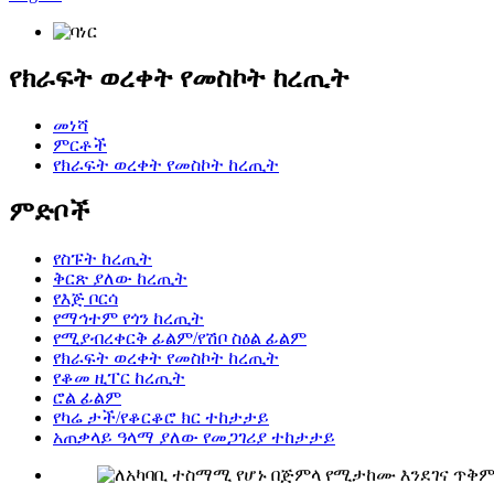
የክራፍት ወረቀት የመስኮት ከረጢት
መነሻ
ምርቶች
የክራፍት ወረቀት የመስኮት ከረጢት
ምድቦች
የስፑት ከረጢት
ቅርጽ ያለው ከረጢት
የእጅ ቦርሳ
የማኅተም የጎን ከረጢት
የሚያብረቀርቅ ፊልም/የሽቦ ስዕል ፊልም
የክራፍት ወረቀት የመስኮት ከረጢት
የቆመ ዚፐር ከረጢት
ሮል ፊልም
የካሬ ታች/የቆርቆሮ ክር ተከታታይ
አጠቃላይ ዓላማ ያለው የመጋገሪያ ተከታታይ