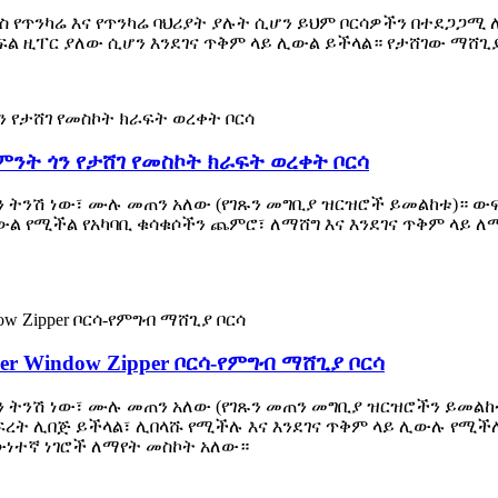
ስ የጥንካሬ እና የጥንካሬ ባህሪያት ያሉት ሲሆን ይህም ቦርሳዎችን በተደጋጋ
ፍል ዚፐር ያለው ሲሆን እንደገና ጥቅም ላይ ሊውል ይችላል። የታሸገው ማሸ
ንት ጎን የታሸገ የመስኮት ክራፍት ወረቀት ቦርሳ
ን ትንሽ ነው፣ ሙሉ መጠን አለው (የገጹን መግቢያ ዝርዝሮች ይመልከቱ)። ው
ሊውል የሚችል የአካባቢ ቁሳቁሶችን ጨምሮ፣ ለማሸግ እና እንደገና ጥቅም ላይ 
er Window Zipper ቦርሳ-የምግብ ማሸጊያ ቦርሳ
ን ትንሽ ነው፣ ሙሉ መጠን አለው (የገጹን መጠን መግቢያ ዝርዝሮችን ይመልከቱ
ፍረት ሊበጅ ይችላል፣ ሊበላሹ የሚችሉ እና እንደገና ጥቅም ላይ ሊውሉ የሚችሉ
ውነተኛ ነገሮች ለማየት መስኮት አለው።