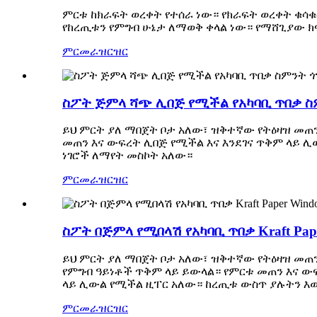
ምርቱ ከክራፍት ወረቀት የተሰራ ነው። የክራፍት ወረቀት ቁሳቁ
የከረጢቱን የምግብ ሁኔታ ለማወቅ ቀላል ነው። የማሸጊያው ክ
ምርመራ
ዝርዝር
ስፖት ጅምላ ሻጭ ሊበጅ የሚችል የአካባቢ ጥበቃ ስም
ይህ ምርት ያለ ማበጀት ቦታ አለው፣ ዝቅተኛው የትዕዛዝ መጠ
መጠን እና ውፍረት ሊበጅ የሚችል እና እንደገና ጥቅም ላይ 
ነገሮች ለማየት መስኮት አለው።
ምርመራ
ዝርዝር
ስፖት በጅምላ የሚበላሽ የአካባቢ ጥበቃ Kraft Pap
ይህ ምርት ያለ ማበጀት ቦታ አለው፣ ዝቅተኛው የትዕዛዝ መጠ
የምግብ ዓይነቶች ጥቅም ላይ ይውላል። የምርቱ መጠን እና ው
ላይ ሊውል የሚችል ዚፐር አለው። ከረጢቱ ውስጥ ያሉትን እ
ምርመራ
ዝርዝር