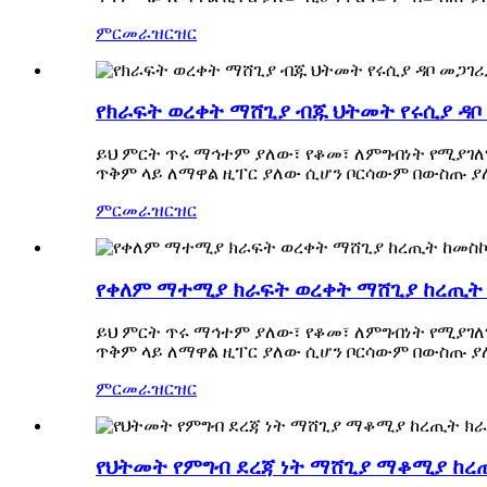
ምርመራ
ዝርዝር
የክራፍት ወረቀት ማሸጊያ ብጁ ህትመት የሩሲያ ዳቦ
ይህ ምርት ጥሩ ማኅተም ያለው፣ የቆመ፣ ለምግብነት የሚያገለግ
ጥቅም ላይ ለማዋል ዚፐር ያለው ሲሆን ቦርሳውም በውስጡ ያ
ምርመራ
ዝርዝር
የቀለም ማተሚያ ክራፍት ወረቀት ማሸጊያ ከረጢት ከ
ይህ ምርት ጥሩ ማኅተም ያለው፣ የቆመ፣ ለምግብነት የሚያገለግ
ጥቅም ላይ ለማዋል ዚፐር ያለው ሲሆን ቦርሳውም በውስጡ ያ
ምርመራ
ዝርዝር
የህትመት የምግብ ደረጃ ነት ማሸጊያ ማቆሚያ ከረጢ