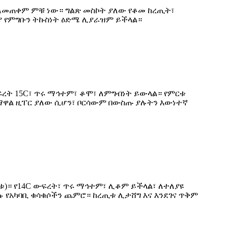
ሚ ለመጠቀም ምቹ ነው። ግልጽ መስኮት ያለው የቆመ ከረጢት፣
ጊያ የምግቡን ትኩስነት ዕድሜ ሊያራዝም ይችላል።
ፍረት 15C፣ ጥሩ ማኅተም፣ ቆሞ፣ ለምግብነት ይውላል። የምርቱ
ለማዋል ዚፐር ያለው ሲሆን፣ ቦርሳውም በውስጡ ያሉትን እውነተኛ
)። የ14C ውፍረት፣ ጥሩ ማኅተም፣ ሊቆም ይችላል፣ ለተለያዩ
 የአካባቢ ቁሳቁሶችን ጨምሮ። ከረጢቱ ሊታሸግ እና እንደገና ጥቅም