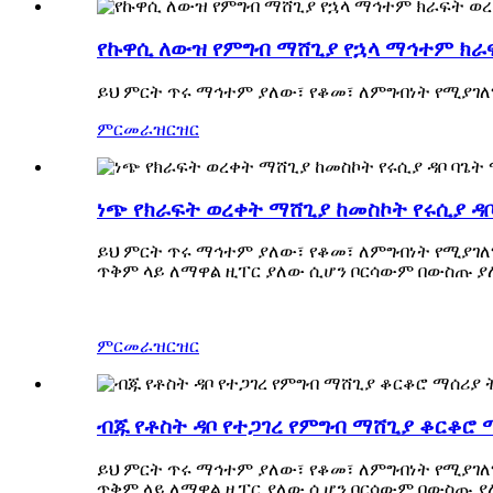
የኩዋሲ ለውዝ የምግብ ማሸጊያ የኋላ ማኅተም ክራፍ
ይህ ምርት ጥሩ ማኅተም ያለው፣ የቆመ፣ ለምግብነት የሚያገለ
ምርመራ
ዝርዝር
ነጭ የክራፍት ወረቀት ማሸጊያ ከመስኮት የሩሲያ ዳቦ
ይህ ምርት ጥሩ ማኅተም ያለው፣ የቆመ፣ ለምግብነት የሚያገለግ
ጥቅም ላይ ለማዋል ዚፐር ያለው ሲሆን ቦርሳውም በውስጡ ያ
ምርመራ
ዝርዝር
ብጁ የቶስት ዳቦ የተጋገረ የምግብ ማሸጊያ ቆርቆሮ 
ይህ ምርት ጥሩ ማኅተም ያለው፣ የቆመ፣ ለምግብነት የሚያገለግ
ጥቅም ላይ ለማዋል ዚፐር ያለው ሲሆን ቦርሳውም በውስጡ ያ