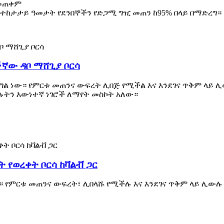
 መጠቀም
 ተከታታይ ዓመታት የደንበኞችን የድጋሚ ግዢ መጠን ከ95% በላይ በማድረግ።
ችኛው ዳቦ ማሸጊያ ቦርሳ
ል ነው። የምርቱ መጠንና ውፍረት ሊበጅ የሚችል እና እንደገና ጥቅም ላይ ሊ
ሉትን እውነተኛ ነገሮች ለማየት መስኮት አለው።
 የወረቀት ቦርሳ ከቫልቭ ጋር
። የምርቱ መጠንና ውፍረት፣ ሊበላሹ የሚችሉ እና እንደገና ጥቅም ላይ ሊውሉ