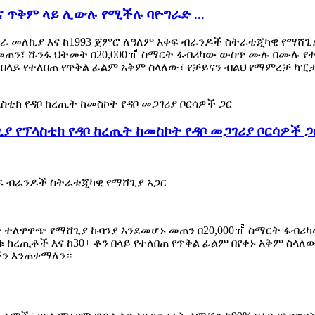
 ጥቅም ላይ ሊውሉ የሚችሉ ባዮግራድ ...
መለኪያ እና ከ1993 ጀምሮ ለዓለም አቀፍ ብራንዶች ስትራቴጂካዊ የማሸጊያ አ
 መጠን፣ ሹንፋ ህትመት በ20,000㎡ ስማርት ፋብሪካው ውስጥ ሙሉ በሙሉ የተ
ን በላይ የተለበጠ የጥቅል ፊልም አቅም ስላለው፣ የቻይናን ብልህ የማምረቻ ካፒታ
ያ የፕላስቲክ የዳቦ ከረጢት ከመስኮት የዳቦ መጋገሪያ ቦርሳዎች ጋ
ፍ ብራንዶች ስትራቴጂካዊ የማሸጊያ አጋር
ከረለት ተለዋዋጭ የማሸጊያ ኩባንያ እንደመሆኑ መጠን በ20,000㎡ ስማርት ፋ
 ከረጢቶች እና ከ30+ ቶን በላይ የተለበጠ የጥቅል ፊልም በየቀኑ አቅም ስላለ
ን እንጠቀማለን።