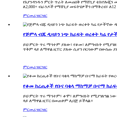
የእያንዳንዱን ምርት ጥራት ለመጠበቅ የማሸጊያ ቴክኖሎጂን
ለ2,000+ ብራንዶች የማሸጊያ መፍትሄዎችን በማቅረብ፣ ለ12
ምርመራ
ዝርዝር
የጅምላ ብጁ ዲዛይን ነጭ ክራፍት ወረቀት ካሬ የታ
ይህ ምርት ጥሩ ማኅተም ያለው፣ የቆመ፣ ለምግብነት የሚያገለግ
ጥቅም ላይ ለማዋል ዚፐር ያለው ሲሆን ቦርሳውም በውስጡ ያ
ምርመራ
ዝርዝር
የቆመ ከረጢቶች የቡና ባቄላ ማከማቻ ቡናማ ክራፍት
ይህ ምርት ጥሩ ማኅተም፣ ቆሞ፣ ለምግብነት የሚያገለግል ነው
ላይ ለማዋል ዚፐር በመጠቀም ሊበጅ ይችላል።
ምርመራ
ዝርዝር