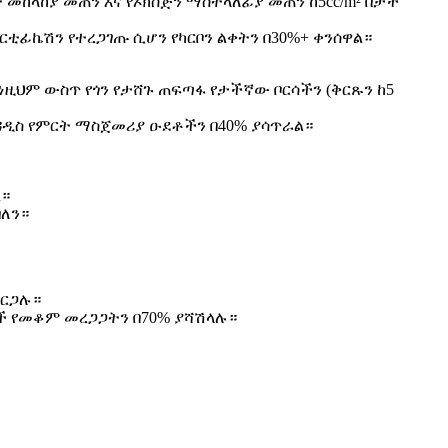
ት መከላከያ መጠን እና የኦክስጅን ማስተላለፊያ መጠን ከ5cc/m² በታች
ቲፊኬሽን የተረጋገጡ ሲሆን የካርቦን ልቀትን በ30%+ ቀንሰዋል።
ነዚህም ውስጥ የጎን የታሸጉ ጠፍጣፋ የታችኛው ቦርሳችን (ቅርጹን ከ5
አዳዲስ የምርት ማስጀመሪያ ዑደቶችን በ40% ያሳጥራል።
ል።
ባለን።
ደርጋሉ።
ች የመቆም መረጋጋትን በ70% ያሻሽላሉ።