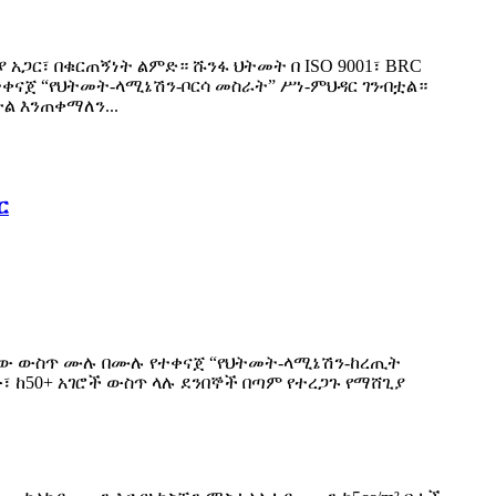
ጋር፣ በቁርጠኝነት ልምድ። ሹንፋ ህትመት በ ISO 9001፣ BRC
ቀናጀ “የህትመት-ላሚኔሽን-ቦርሳ መስራት” ሥነ-ምህዳር ገንብቷል።
ል እንጠቀማለን...
ር
ብሪካው ውስጥ ሙሉ በሙሉ የተቀናጀ “የህትመት-ላሚኔሽን-ከረጢት
ው፣ ከ50+ አገሮች ውስጥ ላሉ ደንበኞች በጣም የተረጋጉ የማሸጊያ