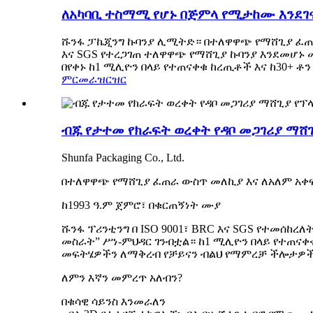
ለአካባቢ ተስማሚ የሆኑ በጅምላ የሚታከሙ እንደገና
ሹንፋ ፓኬጂንግ ኩባንያ ሊሚትድ። በተለዋዋጭ የማሸጊያ ፈጠራ 
እና SGS የተረጋገጠ ተለዋዋጭ የማሸጊያ ኩባንያ እንደመሆኑ
በየቀኑ ከ1 ሚሊዮን በላይ የተጠናቀቁ ከረጢቶች እና ከ30+ ቶ
ምርመራ
ዝርዝር
ብጁ የታተመ የክራፍት ወረቀት የዳቦ መጋገሪያ ማሸጊ
Shunfa Packaging Co., Ltd.
በተለዋዋጭ የማሸጊያ ፈጠራ ውስጥ መለኪያ እና ለአለም አቀ
ከ1993 ዓ.ም ጀምሮ፣ በቁርጠኝነት ሙያ
ሹንፋ ፕሪንቲንግ በ ISO 9001፣ BRC እና SGS የተመሰ
መስራት” ሥነ-ምህዳር ገንብቷል። ከ1 ሚሊዮን በላይ የተጠናቀቁ
መፍትሄዎችን ለማቅረብ የቻይናን ብልህ የማምረቻ ችሎታዎች
ለምን እኛን መምረጥ አለብን?
በቁሳዊ ሳይንስ እንመራለን