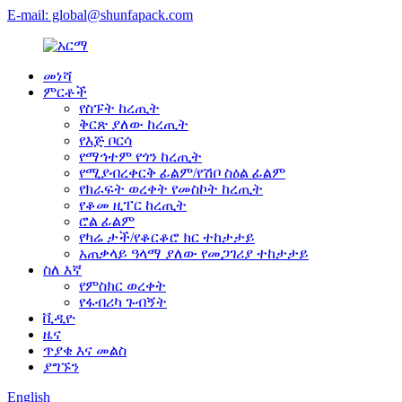
E-mail: global@shunfapack.com
መነሻ
ምርቶች
የስፑት ከረጢት
ቅርጽ ያለው ከረጢት
የእጅ ቦርሳ
የማኅተም የጎን ከረጢት
የሚያብረቀርቅ ፊልም/የሽቦ ስዕል ፊልም
የክራፍት ወረቀት የመስኮት ከረጢት
የቆመ ዚፐር ከረጢት
ሮል ፊልም
የካሬ ታች/የቆርቆሮ ክር ተከታታይ
አጠቃላይ ዓላማ ያለው የመጋገሪያ ተከታታይ
ስለ እኛ
የምስክር ወረቀት
የፋብሪካ ጉብኝት
ቪዲዮ
ዜና
ጥያቄ እና መልስ
ያግኙን
English