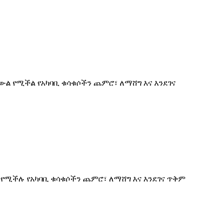
ውል የሚችል የአካባቢ ቁሳቁሶችን ጨምሮ፣ ለማሸግ እና እንደገና
 የሚችሉ የአካባቢ ቁሳቁሶችን ጨምሮ፣ ለማሸግ እና እንደገና ጥቅም