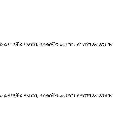
ውል የሚችል የአካባቢ ቁሳቁሶችን ጨምሮ፣ ለማሸግ እና እንደገና
ውል የሚችል የአካባቢ ቁሳቁሶችን ጨምሮ፣ ለማሸግ እና እንደገና