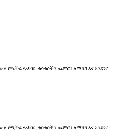
ውል የሚችል የአካባቢ ቁሳቁሶችን ጨምሮ፣ ለማሸግ እና እንደገና
ውል የሚችል የአካባቢ ቁሳቁሶችን ጨምሮ፣ ለማሸግ እና እንደገና