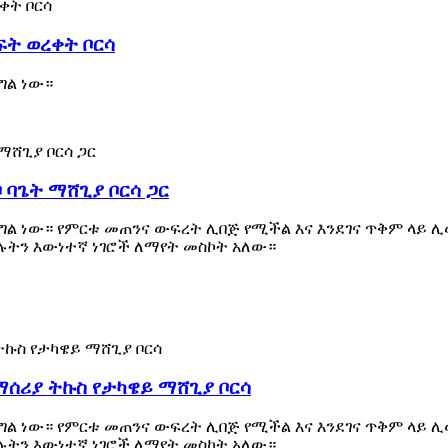
ት ወረቀት ቦርሳ
ግል ነው።
 ባጌት ማሸጊያ ቦርሳ ጋር
ል ነው። የምርቱ መጠንና ውፍረት ሊበጅ የሚችል እና እንደገና ጥቅም ላይ ሊ
ሉትን እውነተኛ ነገሮች ለማየት መስኮት አለው።
ማሰሪያ ትኩስ የታካዌይ ማሸጊያ ቦርሳ
ል ነው። የምርቱ መጠንና ውፍረት ሊበጅ የሚችል እና እንደገና ጥቅም ላይ ሊ
ሉትን እውነተኛ ነገሮች ለማየት መስኮት አለው።