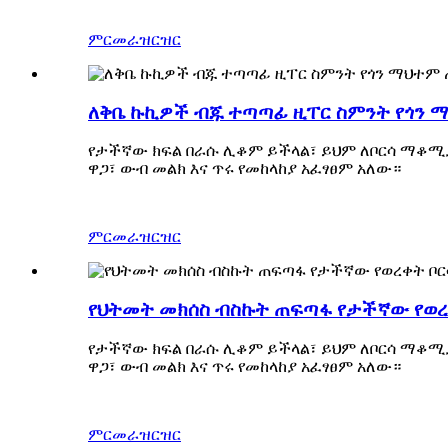
ምርመራ
ዝርዝር
ለቅቤ ኩኪዎች ብጁ ተጣጣፊ ዚፐር ስምንት የጎን 
የታችኛው ክፍል በራሱ ሊቆም ይችላል፣ ይህም ለቦርሳ ማቆሚያ
ዋጋ፣ ውብ መልክ እና ጥሩ የመከላከያ አፈፃፀም አለው።
ምርመራ
ዝርዝር
የህትመት መክሰስ ብስኩት ጠፍጣፋ የታችኛው የወረቀ
የታችኛው ክፍል በራሱ ሊቆም ይችላል፣ ይህም ለቦርሳ ማቆሚያ
ዋጋ፣ ውብ መልክ እና ጥሩ የመከላከያ አፈፃፀም አለው።
ምርመራ
ዝርዝር