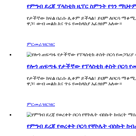
የምግብ ደረጃ ፕላስቲክ ዚፐር ስምንት የጎን ማህተ
የታችኛው ክፍል በራሱ ሊቆም ይችላል፣ ይህም ለቦርሳ ማቆሚያ
ዋጋ፣ ውብ መልክ እና ጥሩ የመከላከያ አፈፃፀም አለው።
ምርመራ
ዝርዝር
የሎጎ ጠፍጣፋ የታችኛው የፕላስቲክ ቶስት ቦርሳ የመ
የታችኛው ክፍል በራሱ ሊቆም ይችላል፣ ይህም ለቦርሳ ማቆሚያ
ዋጋ፣ ውብ መልክ እና ጥሩ የመከላከያ አፈፃፀም አለው።
ምርመራ
ዝርዝር
የምግብ ደረጃ የወረቀት ቦርሳ የቸኮሌት ብስኩት ከብ