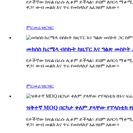
የታችኛው ክፍል በራሱ ሊቆም ይችላል፣ ይህም ለቦርሳ ማቆሚያ
ዋጋ፣ ውብ መልክ እና ጥሩ የመከላከያ አፈፃፀም አለው።
ምርመራ
ዝርዝር
መክሰስ ከረሜላ ብስኩት ከዚፐር እና ግልጽ መስኮት 
የታችኛው ክፍል በራሱ ሊቆም ይችላል፣ ይህም ለቦርሳ ማቆሚያ
ዋጋ፣ ውብ መልክ እና ጥሩ የመከላከያ አፈፃፀም አለው።
ምርመራ
ዝርዝር
ዝቅተኛ MOQ በርካታ ቀለም ያላቸው የፕላስቲክ የ
የታችኛው ክፍል በራሱ ሊቆም ይችላል፣ ይህም ለቦርሳ ማቆሚያ
ዋጋ፣ ውብ መልክ እና ጥሩ የመከላከያ አፈፃፀም አለው።