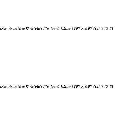
የከረጢቱ መካከለኛ ቁሳቁስ ፖሊስተር አልሙኒየም ፊልም ሲሆን ርካሽ
የከረጢቱ መካከለኛ ቁሳቁስ ፖሊስተር አልሙኒየም ፊልም ሲሆን ርካሽ