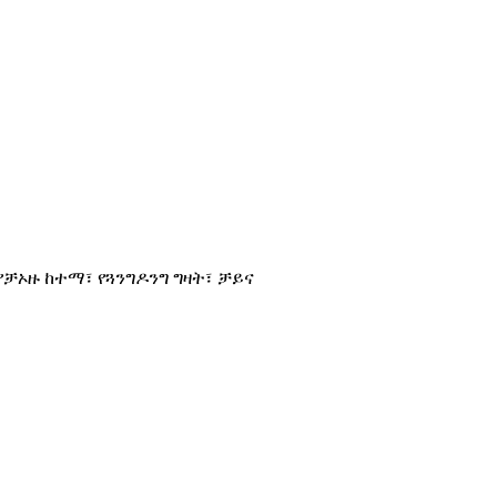
የቻኦዙ ከተማ፣ የጓንግዶንግ ግዛት፣ ቻይና