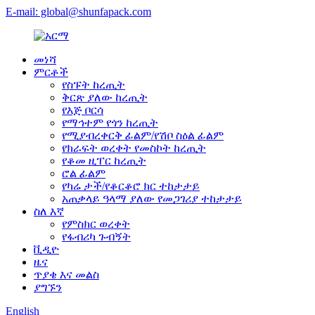
E-mail: global@shunfapack.com
መነሻ
ምርቶች
የስፑት ከረጢት
ቅርጽ ያለው ከረጢት
የእጅ ቦርሳ
የማኅተም የጎን ከረጢት
የሚያብረቀርቅ ፊልም/የሽቦ ስዕል ፊልም
የክራፍት ወረቀት የመስኮት ከረጢት
የቆመ ዚፐር ከረጢት
ሮል ፊልም
የካሬ ታች/የቆርቆሮ ክር ተከታታይ
አጠቃላይ ዓላማ ያለው የመጋገሪያ ተከታታይ
ስለ እኛ
የምስክር ወረቀት
የፋብሪካ ጉብኝት
ቪዲዮ
ዜና
ጥያቄ እና መልስ
ያግኙን
English