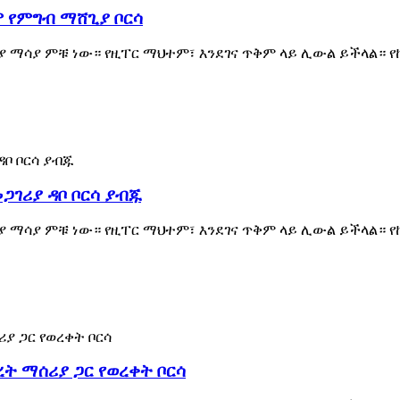
ም የምግብ ማሸጊያ ቦርሳ
 ማሳያ ምቹ ነው። የዚፐር ማህተም፣ እንደገና ጥቅም ላይ ሊውል ይችላል። 
ጋገሪያ ዳቦ ቦርሳ ያብጁ
 ማሳያ ምቹ ነው። የዚፐር ማህተም፣ እንደገና ጥቅም ላይ ሊውል ይችላል። 
ረት ማሰሪያ ጋር የወረቀት ቦርሳ