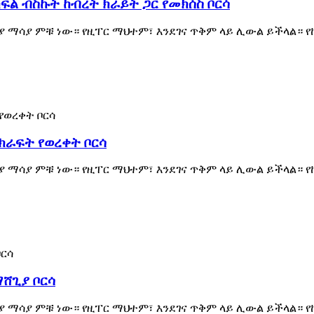
ል ብስኩት ከብረት ክራይት ጋር የመክሰስ ቦርሳ
 ማሳያ ምቹ ነው። የዚፐር ማህተም፣ እንደገና ጥቅም ላይ ሊውል ይችላል። 
ክራፍት የወረቀት ቦርሳ
 ማሳያ ምቹ ነው። የዚፐር ማህተም፣ እንደገና ጥቅም ላይ ሊውል ይችላል። 
ማሸጊያ ቦርሳ
 ማሳያ ምቹ ነው። የዚፐር ማህተም፣ እንደገና ጥቅም ላይ ሊውል ይችላል። 