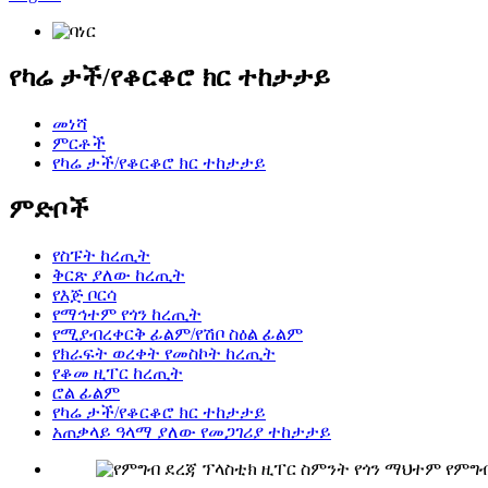
የካሬ ታች/የቆርቆሮ ክር ተከታታይ
መነሻ
ምርቶች
የካሬ ታች/የቆርቆሮ ክር ተከታታይ
ምድቦች
የስፑት ከረጢት
ቅርጽ ያለው ከረጢት
የእጅ ቦርሳ
የማኅተም የጎን ከረጢት
የሚያብረቀርቅ ፊልም/የሽቦ ስዕል ፊልም
የክራፍት ወረቀት የመስኮት ከረጢት
የቆመ ዚፐር ከረጢት
ሮል ፊልም
የካሬ ታች/የቆርቆሮ ክር ተከታታይ
አጠቃላይ ዓላማ ያለው የመጋገሪያ ተከታታይ