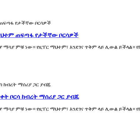
ማህተም ጠፍጣፋ የታችኛው ቦርሳዎች
 ማሳያ ምቹ ነው። የዚፐር ማህተም፣ እንደገና ጥቅም ላይ ሊውል ይችላል። 
ት ቦርሳ ከብረት ማሰሪያ ጋር ያብጁ
 ማሳያ ምቹ ነው። የዚፐር ማህተም፣ እንደገና ጥቅም ላይ ሊውል ይችላል። 