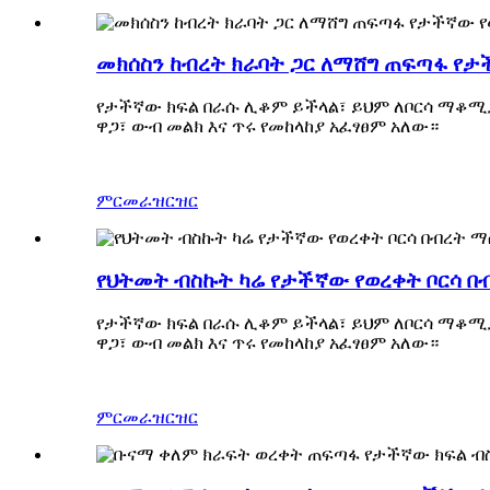
መክሰስን ከብረት ክራባት ጋር ለማሸግ ጠፍጣፋ የታ
የታችኛው ክፍል በራሱ ሊቆም ይችላል፣ ይህም ለቦርሳ ማቆሚያ
ዋጋ፣ ውብ መልክ እና ጥሩ የመከላከያ አፈፃፀም አለው።
ምርመራ
ዝርዝር
የህትመት ብስኩት ካሬ የታችኛው የወረቀት ቦርሳ በ
የታችኛው ክፍል በራሱ ሊቆም ይችላል፣ ይህም ለቦርሳ ማቆሚያ
ዋጋ፣ ውብ መልክ እና ጥሩ የመከላከያ አፈፃፀም አለው።
ምርመራ
ዝርዝር