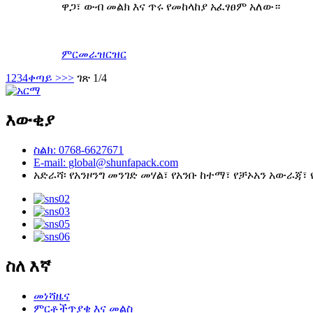
ዋጋ፣ ውብ መልክ እና ጥሩ የመከላከያ አፈፃፀም አለው።
ምርመራ
ዝርዝር
1
2
3
4
ቀጣይ >
>>
ገጽ 1/4
እውቂያ
ስልክ: 0768-6627671
E-mail: global@shunfapack.com
አድራሻ፡ የአንዞንግ መንገድ መሃል፣ የአንቡ ከተማ፣ የቻኦአን አውራጃ፣ 
ስለ እኛ
መነሻ
ዜና
ምርቶች
ጥያቄ እና መልስ