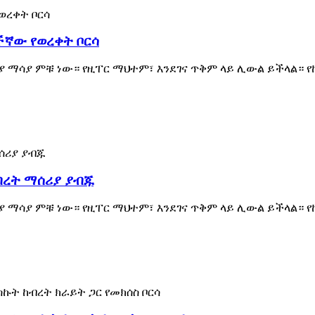
ችኛው የወረቀት ቦርሳ
 ማሳያ ምቹ ነው። የዚፐር ማህተም፣ እንደገና ጥቅም ላይ ሊውል ይችላል። 
ብረት ማሰሪያ ያብጁ
 ማሳያ ምቹ ነው። የዚፐር ማህተም፣ እንደገና ጥቅም ላይ ሊውል ይችላል። 