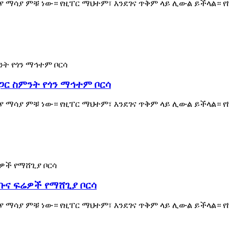
 ማሳያ ምቹ ነው። የዚፐር ማህተም፣ እንደገና ጥቅም ላይ ሊውል ይችላል። 
ጋር ስምንት የጎን ማኅተም ቦርሳ
 ማሳያ ምቹ ነው። የዚፐር ማህተም፣ እንደገና ጥቅም ላይ ሊውል ይችላል። 
ቡና ፍሬዎች የማሸጊያ ቦርሳ
 ማሳያ ምቹ ነው። የዚፐር ማህተም፣ እንደገና ጥቅም ላይ ሊውል ይችላል። 