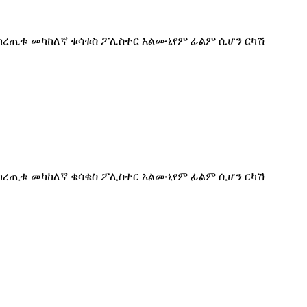
የከረጢቱ መካከለኛ ቁሳቁስ ፖሊስተር አልሙኒየም ፊልም ሲሆን ርካሽ
የከረጢቱ መካከለኛ ቁሳቁስ ፖሊስተር አልሙኒየም ፊልም ሲሆን ርካሽ