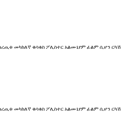
የከረጢቱ መካከለኛ ቁሳቁስ ፖሊስተር አልሙኒየም ፊልም ሲሆን ርካሽ
የከረጢቱ መካከለኛ ቁሳቁስ ፖሊስተር አልሙኒየም ፊልም ሲሆን ርካሽ