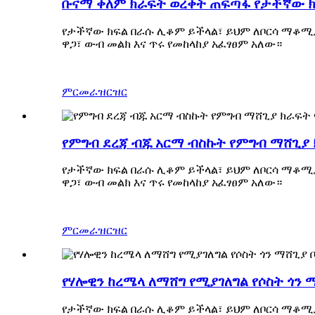
ቡናማ ቀለም ክራፍት ወረቀት ጠፍጣፋ የታችኛው ክፍ
የታችኛው ክፍል በራሱ ሊቆም ይችላል፣ ይህም ለቦርሳ ማቆሚያ
ዋጋ፣ ውብ መልክ እና ጥሩ የመከላከያ አፈፃፀም አለው።
ምርመራ
ዝርዝር
የምግብ ደረጃ ብጁ አርማ ብስኩት የምግብ ማሸጊያ 
የታችኛው ክፍል በራሱ ሊቆም ይችላል፣ ይህም ለቦርሳ ማቆሚያ
ዋጋ፣ ውብ መልክ እና ጥሩ የመከላከያ አፈፃፀም አለው።
ምርመራ
ዝርዝር
የሃሎዊን ከረሜላ ለማሸግ የሚያገለግል የሶስት ጎን 
የታችኛው ክፍል በራሱ ሊቆም ይችላል፣ ይህም ለቦርሳ ማቆሚያ